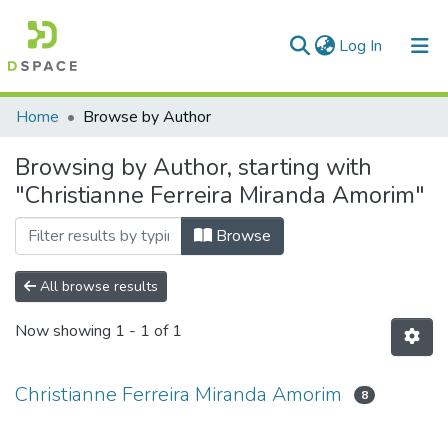
(current)
Log In
Communities & Collections
Home
Browse by Author
All of DSpace
Browsing by Author, starting with
"Christianne Ferreira Miranda Amorim"
Browse
All browse results
Now showing
1 - 1 of 1
Christianne Ferreira Miranda Amorim
8