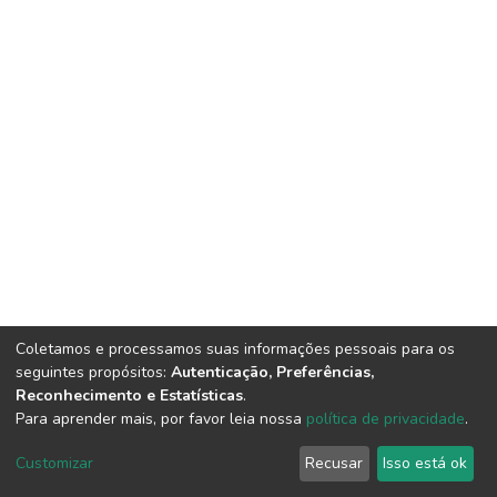
Coletamos e processamos suas informações pessoais para os
seguintes propósitos:
Autenticação, Preferências,
Reconhecimento e Estatísticas
.
Para aprender mais, por favor leia nossa
política de privacidade
.
DSpace software
copyright © 2002-2026
LYRASIS
Cookie
Privacy
End User
Send
Customizar
Recusar
Isso está ok
settings
policy
Agreement
Feedback