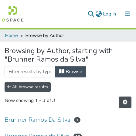
(current)
Log In
Communities & Collections
Home
Browse by Author
All of DSpace
Browsing by Author, starting with
"Brunner Ramos da Silva"
Browse
All browse results
Now showing
1 - 3 of 3
Brunner Ramos Da Silva
1