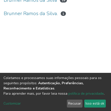
Brunner Ramos da Silva
18
Brunner Ramos da Silva.
1
Coletamos e processamos suas informações pessoais para os
seguintes propósitos:
Autenticação, Preferências,
Reconhecimento e Estatísticas
.
Para aprender mais, por favor leia nossa
política de privacidade
.
DSpace software
copyright © 2002-2026
LYRASIS
Cookie
Privacy
End User
Send
Customizar
Recusar
Isso está ok
settings
policy
Agreement
Feedback